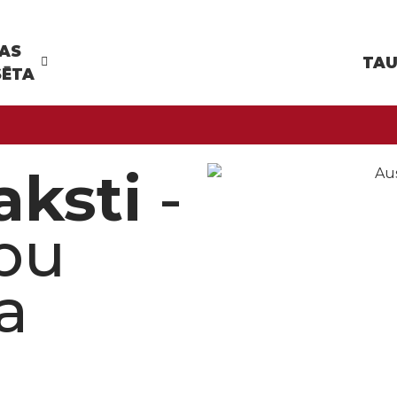
ŅAS
TAU
SĒTA
aksti
-
pu
a