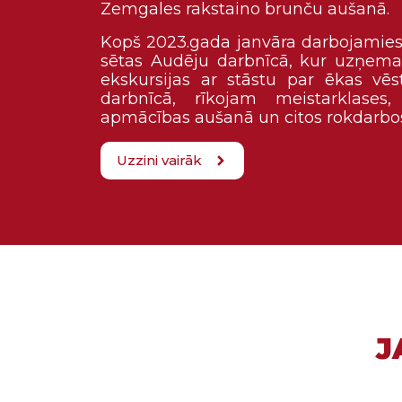
Zemgales rakstaino brunču aušanā.
Kopš 2023.gada janvāra darbojamies
sētas Audēju darbnīcā, kur uzņem
ekskursijas ar stāstu par ēkas vē
darbnīcā, rīkojam meistarklases,
apmācības aušanā un citos rokdarbo
Uzzini vairāk
J