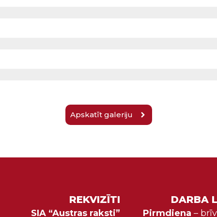
Apskatīt galeriju
REKVIZĪTI
DARBA L
SIA “Austras raksti”
Pirmdiena
– brī