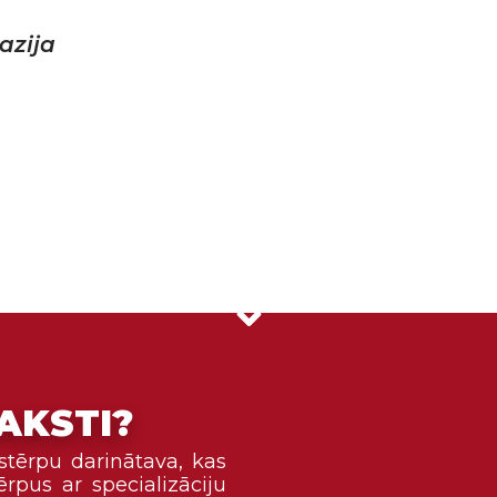
azija
AKSTI?
tērpu darinātava, kas
rpus ar specializāciju