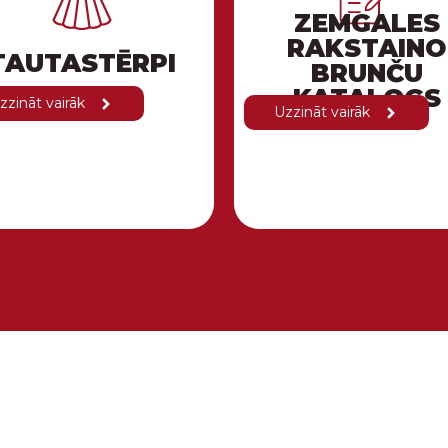
ZEMGALES
RAKSTAINO
TAUTASTĒRPI
BRUNČU
KATALOGS
zzināt vairāk
Uzzināt vairāk