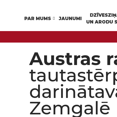
DZĪVESZI
PAR MUMS
JAUNUMI
UN ARODU 
Austras r
tautastēr
darinātav
Zemgalē