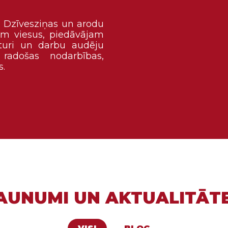
 Dzīvesziņas un arodu
am viesus, piedāvājam
sturi un darbu audēju
 radošas nodarbības,
s.
AUNUMI UN AKTUALITĀT