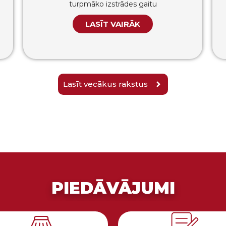
turpmāko izstrādes gaitu
LASĪT VAIRĀK
Lasīt vecākus rakstus
PIEDĀVĀJUMI