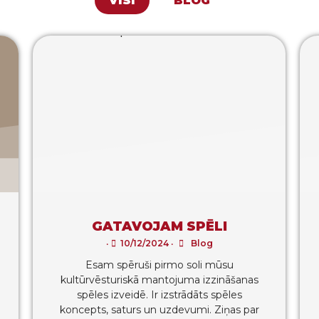
VISI
BLOG
GATAVOJAM SPĒLI
•
10/12/2024
•
Blog
Esam spēruši pirmo soli mūsu
kultūrvēsturiskā mantojuma izzināšanas
spēles izveidē. Ir izstrādāts spēles
koncepts, saturs un uzdevumi. Ziņas par