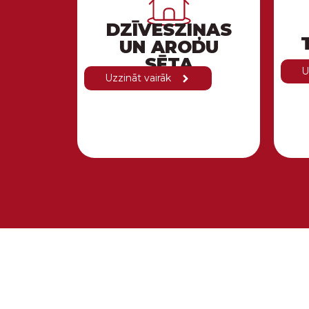
DZĪVESZIŅAS
UN ARODU
SĒTA
U
Uzzināt vairāk